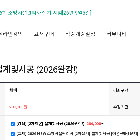
제26회 소방시설관리사 실기 시험[26년 9월5일]
온라인강의
교재구매
직강개강일정
커뮤니티
설계및시공 (2026완강!)
채쌤
강좌구성
200,000원
수강기간
[강좌] [2차이론] 설계및시공 (2026완강!)
200,000
원
[교재]
2026 NEW 소방시설관리사 [2차실기] 설계및시공 [이론+예상문제]