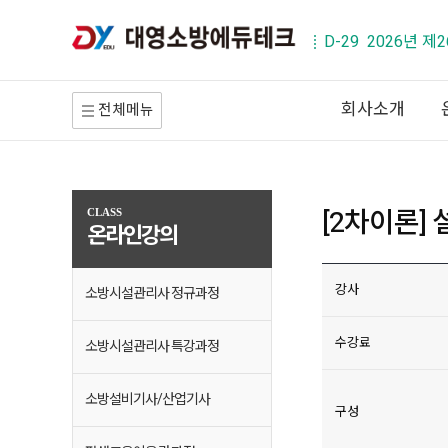
D-29 2026년 
회사소개
전체메뉴
[2차이론] 
CLASS
온라인강의
강사
소방시설관리사 정규과정
수강료
소방시설관리사 특강과정
소방설비기사/산업기사
구성