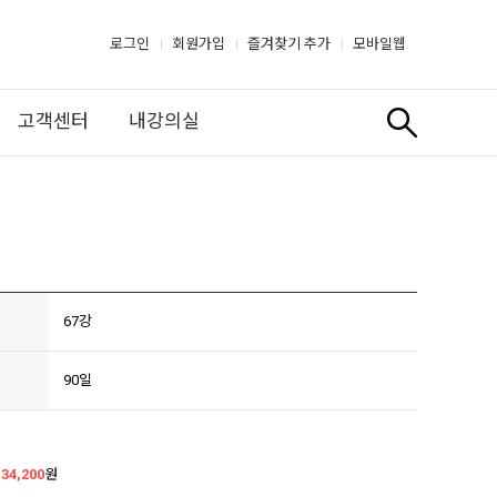
로그인
회원가입
즐겨찾기 추가
모바일웹
고객센터
내강의실
67강
90일
34,200
원