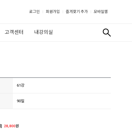
로그인
회원가입
즐겨찾기 추가
모바일웹
고객센터
내강의실
61강
90일
]
28,800
원