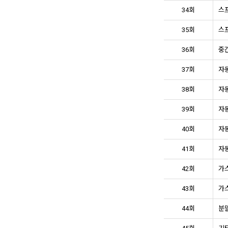
34회
스프
35회
스프
36회
중간
37회
자동
38회
자동
39회
자동
40회
자동
41회
자동
42회
가스
43회
가스
44회
분말