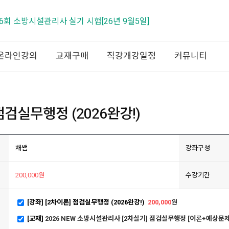
제26회 소방시설관리사 실기 시험[26년 9월5일]
온라인강의
교재구매
직강개강일정
커뮤니티
점검실무행정 (2026완강!)
채쌤
강좌구성
200,000원
수강기간
[강좌] [2차이론] 점검실무행정 (2026완강!)
200,000
원
[교재]
2026 NEW 소방시설관리사 [2차실기] 점검실무행정 [이론+예상문제