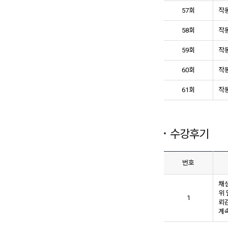
57회
작동
58회
작동
59회
작동
60회
작동
61회
작동
수강후기
번호
채
위
1
뢰
계