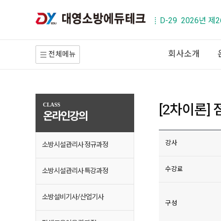
D-29 2026년 
회사소개
전체메뉴
[2차이론] 
CLASS
온라인강의
강사
소방시설관리사 정규과정
수강료
소방시설관리사 특강과정
소방설비기사/산업기사
구성