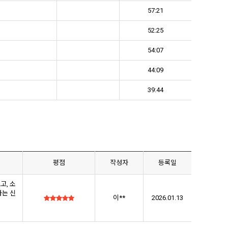
57:21
52:25
54:07
44:09
39:44
평점
작성자
등록일
고, 소
다는 신
이**
2026.01.13