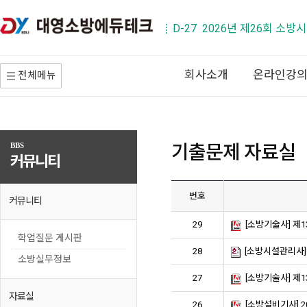
D-27 2026년 제26회 소방
회사소개
온라인강
전체메뉴
기출문제 자료실
BBS
커뮤니티
번호
커뮤니티
29
[소방기술사] 제
학업질문 게시판
28
[소방시설관리사]
소방실무정보
27
[소방기술사] 제
자료실
26
[소방설비기사] 