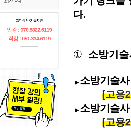
가기 링크를
소방기술사
다.
고객상담/기술지원
인강 : 070.8822.6119
직강 : 051.334.6119
①
소방기술
소방기술사
▶
[고용2
소방기술사
▶
[고용2