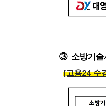
③
소방기술
[고용24
수