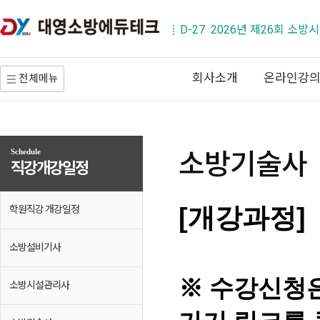
D-27 2026년 제26회 소방
회사소개
온라인강
전체메뉴
소방기술사
Schedule
직강개강일정
학원직강 개강일정
[개강과정]
소방설비기사
※ 수강신청은
소방시설관리사