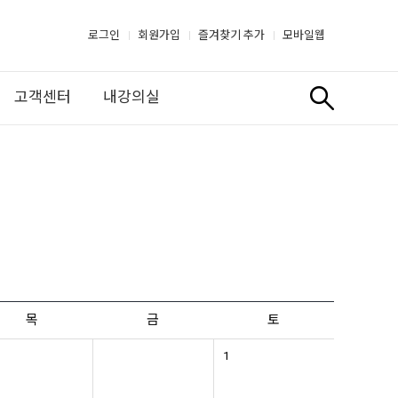
로그인
회원가입
즐겨찾기 추가
모바일웹
고객센터
내강의실
목
금
토
1