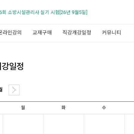
제26회 소방시설관리사 실기 시험[26년 9월5일]
온라인강의
교재구매
직강개강일정
커뮤니티
개강일정
월
월
화
수